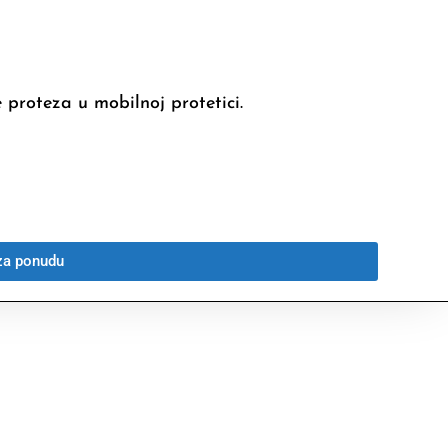
 proteza u mobilnoj protetici.
za ponudu