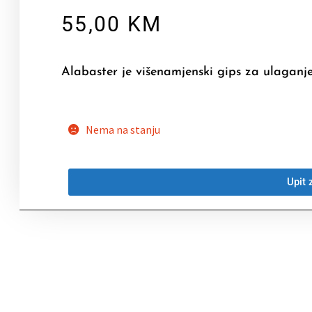
55,00
KM
Alabaster je višenamjenski gips za ulaganje
Nema na stanju
Upit 