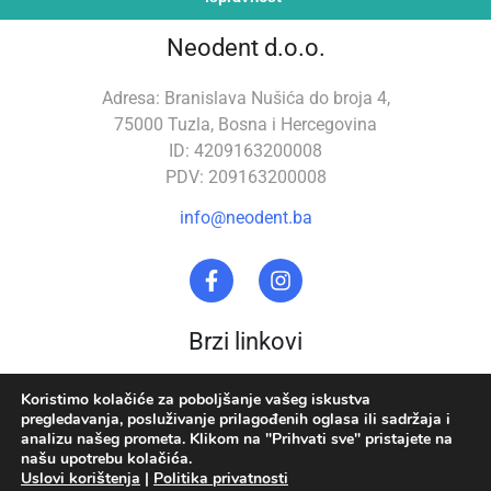
Neodent d.o.o.
Adresa: Branislava Nušića do broja 4,
75000 Tuzla, Bosna i Hercegovina
ID: 4209163200008
PDV: 209163200008
info@neodent.ba
Brzi linkovi
Stomatološka oprema
O nama
Koristimo kolačiće za poboljšanje vašeg iskustva
pregledavanja, posluživanje prilagođenih oglasa ili sadržaja i
Zubna tehnika
Uslovi korištenja
analizu našeg prometa. Klikom na "Prihvati sve" pristajete na
našu upotrebu kolačića.
Akcija
Politika privatnosti
Uslovi korištenja
|
Politika privatnosti