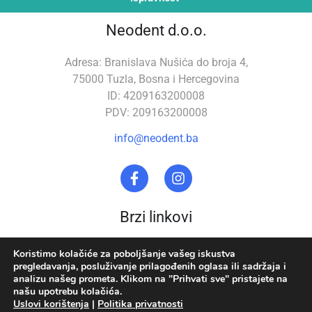
Neodent d.o.o.
Adresa: Branislava Nušića do broja 4,
75000 Tuzla, Bosna i Hercegovina
ID: 4209163200008
PDV: 209163200008
info@neodent.ba
Brzi linkovi
Stomatološka oprema
O nama
Koristimo kolačiće za poboljšanje vašeg iskustva
pregledavanja, posluživanje prilagođenih oglasa ili sadržaja i
Zubna tehnika
Uslovi korištenja
analizu našeg prometa. Klikom na "Prihvati sve" pristajete na
našu upotrebu kolačića.
Akcija
Politika privatnosti
Uslovi korištenja
|
Politika privatnosti