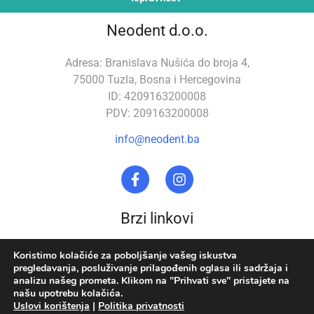
Neodent d.o.o.
Adresa: Branislava Nušića do broja 4,
75000 Tuzla, Bosna i Hercegovina
ID: 4209163200008
PDV: 209163200008
info@neodent.ba
Brzi linkovi
Stomatološka oprema
O nama
Koristimo kolačiće za poboljšanje vašeg iskustva
pregledavanja, posluživanje prilagođenih oglasa ili sadržaja i
Zubna tehnika
Uslovi korištenja
analizu našeg prometa. Klikom na "Prihvati sve" pristajete na
našu upotrebu kolačića.
Akcija
Politika privatnosti
Uslovi korištenja
|
Politika privatnosti