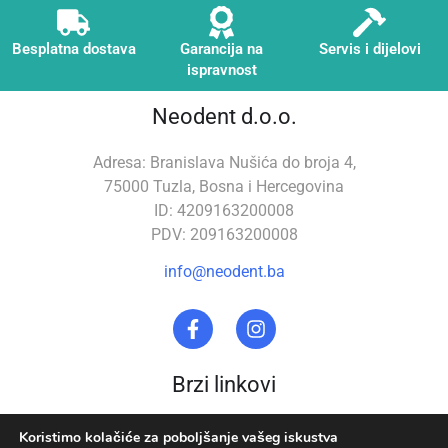
Besplatna dostava
Garancija na
Servis i dijelovi
ispravnost
Neodent d.o.o.
Adresa: Branislava Nušića do broja 4,
75000 Tuzla, Bosna i Hercegovina
ID: 4209163200008
PDV: 209163200008
info@neodent.ba
Brzi linkovi
Stomatološka oprema
O nama
Koristimo kolačiće za poboljšanje vašeg iskustva