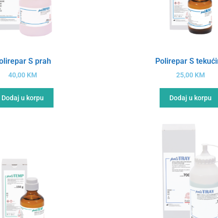
olirepar S prah
Polirepar S tekuć
40,00
KM
25,00
KM
Dodaj u korpu
Dodaj u korpu