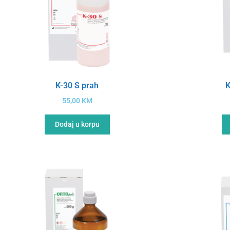
K-30 S prah
K
55,00
KM
Dodaj u korpu