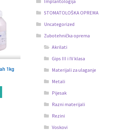
Implantologija
STOMATOLOŠKA OPREMA
Uncategorized
Zubotehnička oprema
Akrilati
Gips III i IV klasa
ah 1kg
Materijali za ulaganje
Metali
Pijesak
Razni materijali
Rezini
Voskovi