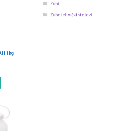
Zubi
Zubotehnički stolovi
AH 1kg