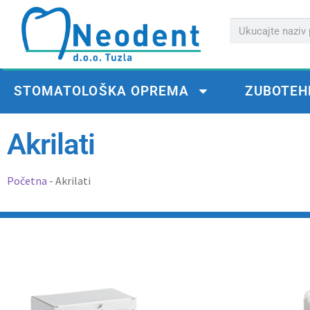
STOMATOLOŠKA OPREMA
ZUBOTEH
Akrilati
Početna
-
Akrilati