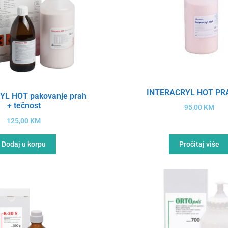
INTERACRYL HOT PR
YL HOT pakovanje prah
+ tečnost
95,00
KM
125,00
KM
Dodaj u korpu
Pročitaj više