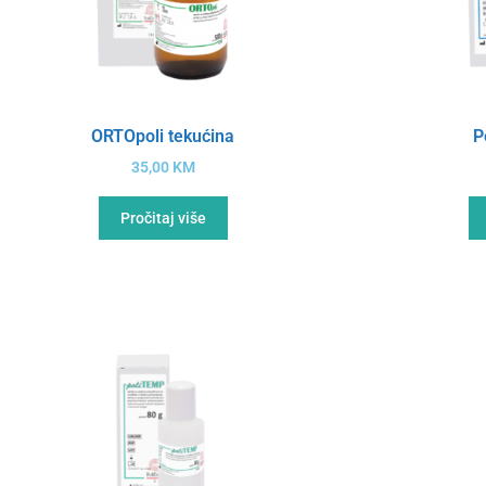
ORTOpoli tekućina
P
35,00
KM
Pročitaj više