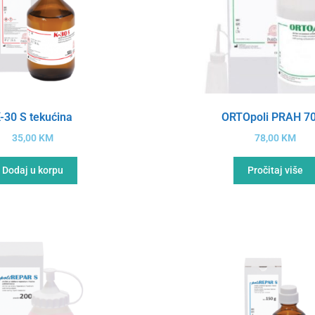
-30 S tekućina
ORTOpoli PRAH 7
35,00
KM
78,00
KM
Dodaj u korpu
Pročitaj više