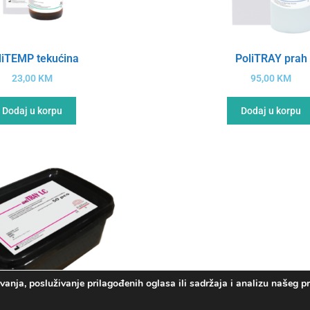
liTEMP tekućina
PoliTRAY prah
23,00
KM
95,00
KM
Dodaj u korpu
Dodaj u korpu
anja, posluživanje prilagođenih oglasa ili sadržaja i analizu našeg 