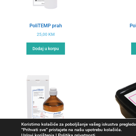
PoliTEMP prah
Po
25,00
KM
Dodaj u korpu
Koristimo kolačiće za poboljšanje vašeg iskustva pregledav
"Prihvati sve" pristajete na našu upotrebu kolačića.
Uslovi korištenja
|
Politika privatnosti