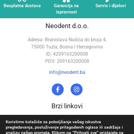
Besplatna dostava
Garancija na
Servis i dijelovi
ispravnost
Neodent d.o.o.
Adresa: Branislava Nušića do broja 4,
75000 Tuzla, Bosna i Hercegovina
ID: 4209163200008
PDV: 209163200008
info@neodent.ba
Brzi linkovi
Stomatološka oprema
O nama
Koristimo kolačiće za poboljšanje vašeg iskustva
pregledavanja, posluživanje prilagođenih oglasa ili sadržaja i
Zubna tehnika
Uslovi korištenja
analizu našeg prometa. Klikom na "Prihvati sve" pristajete na