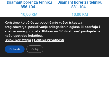
Dijamant borer za tehniku
Dijamant borer za tehniku
856.104…
881.104…
10,00
KM
10,00
KM
Koristimo kolačiće za poboljšanje vašeg iskustva
Odaberi opcije
Odaberi opcije
pregledavanja, posluživanje prilagođenih oglasa ili sadržaja i
analizu našeg prometa. Klikom na "Prihvati sve" pristajete na
našu upotrebu kolačića.
Uslovi korištenja
|
Politika privatnosti
Prihvati
Odbij
Dijamant borer za tehniku
Dijamant borer za tehniku
881.104.023
8858.104.016
10,00
KM
12,00
KM