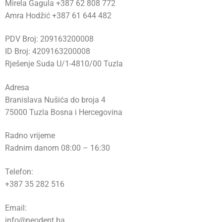
Mirela Gagula +387 62 808 772
Amra Hodžić +387 61 644 482
PDV Broj: 209163200008
ID Broj: 4209163200008
Rješenje Suda U/1-4810/00 Tuzla
Adresa
Branislava Nušića do broja 4
75000 Tuzla Bosna i Hercegovina
Radno vrijeme
Radnim danom 08:00 – 16:30
Telefon:
+387 35 282 516
Email:
info@neodent.ba