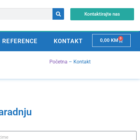
Kontaktirajte nas
0
REFERENCE
KONTAKT
0,00
KM
Početna
–
Kontakt
saradnju