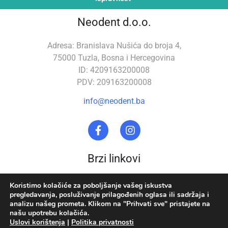
Neodent d.o.o.
Adresa: Branislava Nušića do broja 4,
75000 Tuzla, Bosna i Hercegovina
ID: 4209163200008
PDV: 209163200008
info@neodent.ba
Brzi linkovi
Stomatološka oprema
O nama
Koristimo kolačiće za poboljšanje vašeg iskustva
pregledavanja, posluživanje prilagođenih oglasa ili sadržaja i
Zubna tehnika
Uslovi korištenja
analizu našeg prometa. Klikom na "Prihvati sve" pristajete na
našu upotrebu kolačića.
Akcija
Politika privatnosti
Uslovi korištenja
|
Politika privatnosti