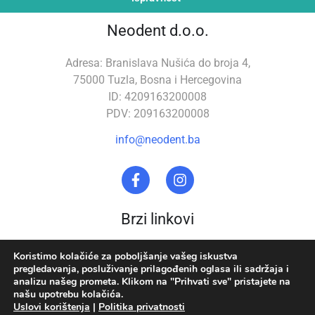
Neodent d.o.o.
Adresa: Branislava Nušića do broja 4,
75000 Tuzla, Bosna i Hercegovina
ID: 4209163200008
PDV: 209163200008
info@neodent.ba
Brzi linkovi
Stomatološka oprema
O nama
Koristimo kolačiće za poboljšanje vašeg iskustva
pregledavanja, posluživanje prilagođenih oglasa ili sadržaja i
Zubna tehnika
Uslovi korištenja
analizu našeg prometa. Klikom na "Prihvati sve" pristajete na
našu upotrebu kolačića.
Akcija
Politika privatnosti
Uslovi korištenja
|
Politika privatnosti