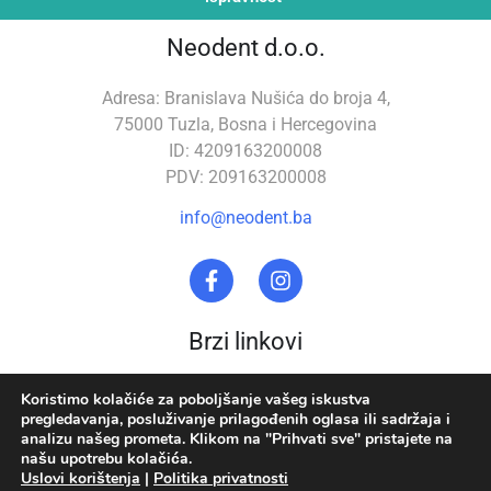
Neodent d.o.o.
Adresa: Branislava Nušića do broja 4,
75000 Tuzla, Bosna i Hercegovina
ID: 4209163200008
PDV: 209163200008
info@neodent.ba
Brzi linkovi
Stomatološka oprema
O nama
Koristimo kolačiće za poboljšanje vašeg iskustva
pregledavanja, posluživanje prilagođenih oglasa ili sadržaja i
Zubna tehnika
Uslovi korištenja
analizu našeg prometa. Klikom na "Prihvati sve" pristajete na
našu upotrebu kolačića.
Akcija
Politika privatnosti
Uslovi korištenja
|
Politika privatnosti