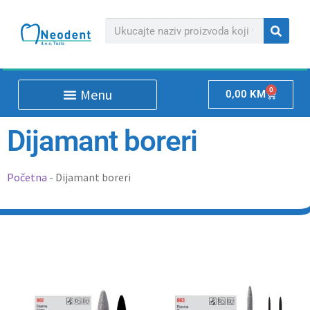
0
0,00
KM
Dijamant boreri
Početna
-
Dijamant boreri