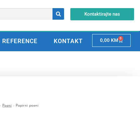
Kontaktirajte nas
0
REFERENCE
KONTAKT
0,00
KM
Poeni
Papirni poeni